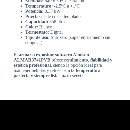
Medidas:
640 x 595 x 1980 mm
Temperatura:
-2.5ºC a +1ºC
Potencia:
0.37 kW
Puertas:
1 de cristal templado
Capacidad:
358 litros
Color:
Blanco
Termostato:
Digital
Tipo de uso:
Sub-zero (super enfriamiento sin
congelar)
El
armario expositor sub-zero Almison
ALMAR3741PVB
ofrece
rendimiento, fiabilidad y
estética profesional
, siendo la opción ideal para
mantener bebidas y refrescos
a la temperatura
perfecta y siempre listas para servir
.