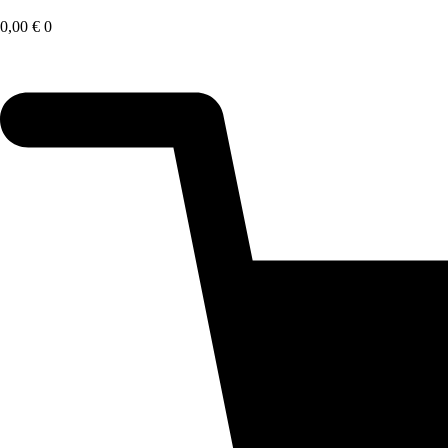
Saltar
al
0,00
€
0
contenido