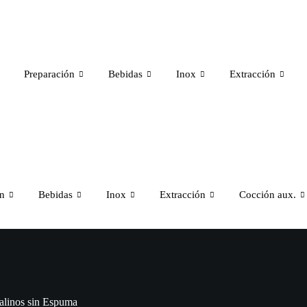
Preparación
Bebidas
Inox
Extracción
ón
Bebidas
Inox
Extracción
Cocción aux.
alinos sin Espuma