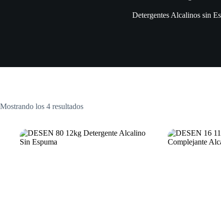
Detergentes Alcalinos sin 
Ordenado
Mostrando los 4 resultados
por
precio:
bajo
a
alto