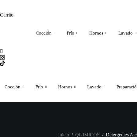
Carrito
Cocción
Frío
Hornos
Lavado
Cocción
Frío
Hornos
Lavado
Preparaci
Inicio
/
QUIMICOS
/
Detergentes Alc