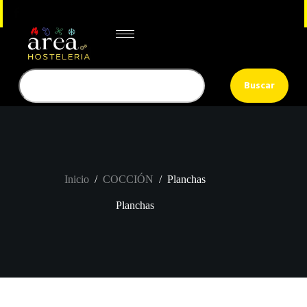
Buscar
Inicio
/
COCCIÓN
/
Planchas
Planchas