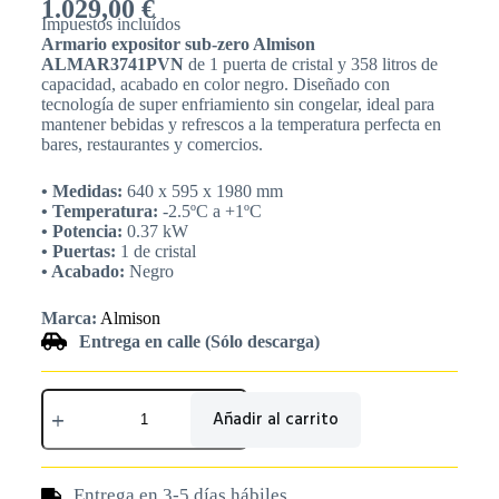
1.029,00
€
Impuestos incluídos
Armario expositor sub-zero Almison
ALMAR3741PVN
de 1 puerta de cristal y 358 litros de
capacidad, acabado en color negro. Diseñado con
tecnología de super enfriamiento sin congelar, ideal para
mantener bebidas y refrescos a la temperatura perfecta en
bares, restaurantes y comercios.
• Medidas:
640 x 595 x 1980 mm
• Temperatura:
-2.5ºC a +1ºC
• Potencia:
0.37 kW
• Puertas:
1 de cristal
• Acabado:
Negro
Marca:
Almison
Entrega en calle (Sólo descarga)
Añadir al carrito
Entrega en 3-5 días hábiles