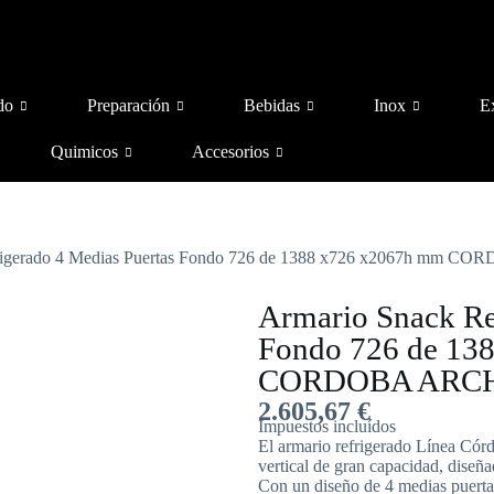
do
Preparación
Bebidas
Inox
E
Quimicos
Accesorios
frigerado 4 Medias Puertas Fondo 726 de 1388 x726 x2067h mm 
Armario Snack Re
Fondo 726 de 13
CORDOBA ARCH
2.605,67
€
Impuestos incluídos
El armario refrigerado Línea Có
vertical de gran capacidad, diseña
Con un diseño de 4 medias puert