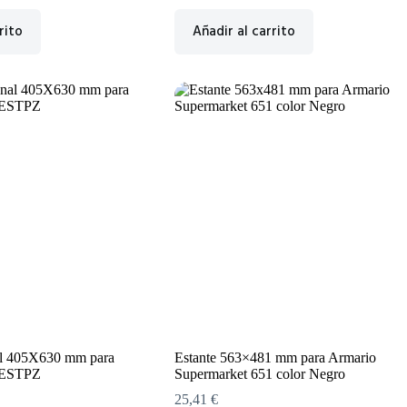
rito
Añadir al carrito
al 405X630 mm para
Estante 563×481 mm para Armario
 ESTPZ
Supermarket 651 color Negro
25,41
€