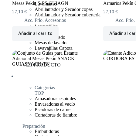
Mesas Pekín S-PS GUIAGN
Armarios Pekí
Lavamanos
Abrillantador y Secador copas
27,10
€
27,10
€
Abrillantador y Secador cubertería
Acc. Frío
,
Accesorios
Acc. Frío
,
Lavavajillas
Lavaobjetos
Añadir al carrito
Añadir al car
Tunel de lavado
Mesas de lavado
Lavavajillas Capota
VER PRODUCTO
Preparación
Categorías
TOP
Amasadoras espirales
Envasadoras al vacío
Picadoras de carne
Cortadoras de fiambre
Preparación
Embutidoras