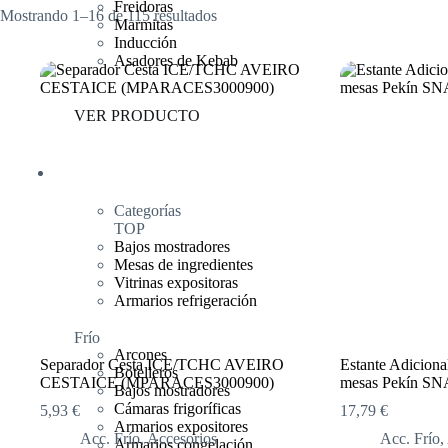
Freidoras
Mostrando 1–16 de 115 resultados
Marmitas
Inducción
Asadores de Kebab
VER PRODUCTO
Frío
Categorías
TOP
Bajos mostradores
Mesas de ingredientes
Vitrinas expositoras
Armarios refrigeración
Frío
Arcones
Separador Cesta ICE/TCHC AVEIRO
Estante Adicion
Botelleros
CESTAICE (MPARACES3000900)
mesas Pekín 
Bajos mostradores
Cámaras frigoríficas
5,93
€
17,79
€
Armarios expositores
Acc. Frío
,
Accesorios
Acc. Frío
,
Armarios congelación