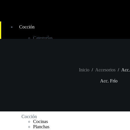
Cocción
Categorías
TOP
Cocinas
Planchas
Freidoras
Inducción
Inicio
/
Accesorios
/
Acc.
Cocción
Fry Top
Acc. Frío
Fogones
Paelleros
Barbacoas
Asadores de pollos
Sartenes basculantes
Cocción
Cocinas
Planchas