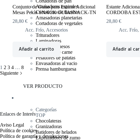
Cortadoras de pan
Amasadoras espirales
Conjunto de Guías para Estante Adicional
Estante Adicio
Cortadoras de fiambre
Mesas Pekín SNACK GUIASNACK-TN
CORDOBA ES
Amasadoras planetarias
28,80
€
28,80
€
Cortadoras de vegetales
Acc. Frío
,
Accesorios
Acc. Frío
,
Trituradores
Laminadoras
Sierras de huesos
Añadir al carrito
Añadir al car
Picadoras de carne
Peladores de patatas
Envasadoras al vacio
1
2
3
4
…
8
Prensa hamburguesa
Siguiente
VER PRODUCTO
Bebidas
Categorías
Enlaces de Interés
TOP
Chocolateras
Aviso Legal
Granizadoras
Política de cookies
Batidores de helados
Política de garantía y devoluciones
Exprimidores de zumo