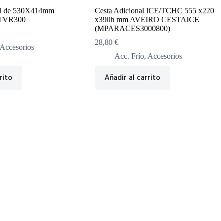
nal de 530X414mm
Cesta Adicional ICE/TCHC 555 x220
TVR300
x390h mm AVEIRO CESTAICE
(MPARACES3000800)
28,80
€
Accesorios
Acc. Frío
,
Accesorios
rito
Añadir al carrito