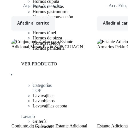
Hornos cúpula
Acc. Frío
,
Accesorios
Acc. Frío
,
Hornos de brasas
Hornos gastronorm
Hornos de convección
Retigo
Añadir al carrito
Añadir al car
Hornos túnel
Hornos de pizza
Hornos rápidos
Hornos panadería
VER PRODUCTO
Lavado
Categorías
TOP
Lavavajillas
Lavaobjetos
Lavavajillas capota
Lavado
Grifería
Conjunto de Guías para Estante Adicional
Estante Adicion
Lavavasos