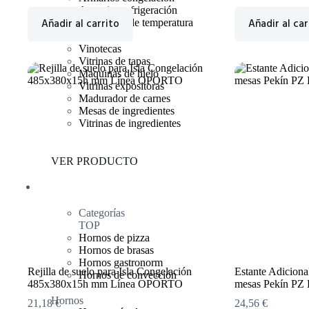
Armarios refrigeración
Añadir al carrito
Añadir al car
Abatidores de temperatura
Vinotecas
Vitrinas de tapas
Maquinas de hielo
Vitrinas expositoras
Madurador de carnes
Mesas de ingredientes
Vitrinas de ingredientes
VER PRODUCTO
Hornos
Categorías
TOP
Hornos de pizza
Hornos de brasas
Hornos gastronorm
Rejilla de suelo para Isla Congelación
Estante Adicion
Hornos de convección
485x380x15h mm Línea OPORTO
mesas Pekín PZ
Hornos
21,18
€
24,56
€