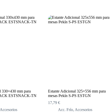
al 330×430 mm para
Estante Adicional 325×556 mm para
SNACK ESTSNACK-TN
mesas Pekín S-PS ESTGN
17,79
€
Accesorios
Acc. Frío
,
Accesorios