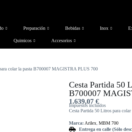
do
Preparación
Bebidas
Inox
E
Quimicos
Accesorios
os para colar la pasta B700007 MAGISTRA PLUS 700
Cesta Partida 50 L
B700007 MAGIS
1.639,07
€
Impuestos incluídos
Cesta Partida 50 Litros para c
Marca:
Arilex
,
MBM 700
Entrega en calle (Sólo des