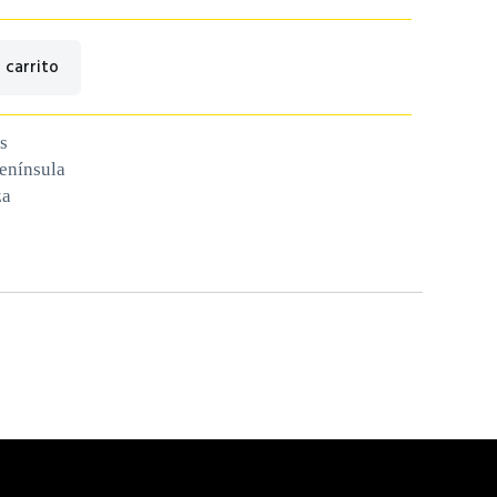
 carrito
s
península
za