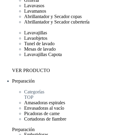
Grifería
Lavavasos
Lavamanos
Abrillantador y Secador copas
Abrillantador y Secador cubertería
Lavavajillas
Lavaobjetos
Tunel de lavado
Mesas de lavado
Lavavajillas Capota
VER PRODUCTO
Preparación
Categorías
TOP
Amasadoras espirales
Envasadoras al vacío
Picadoras de carne
Cortadoras de fiambre
Preparación
Embutidoras