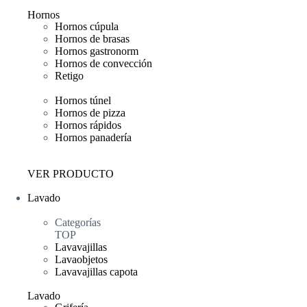
Hornos
Hornos cúpula
Hornos de brasas
Hornos gastronorm
Hornos de convección
Retigo
Hornos túnel
Hornos de pizza
Hornos rápidos
Hornos panadería
VER PRODUCTO
Lavado
Categorías
TOP
Lavavajillas
Lavaobjetos
Lavavajillas capota
Lavado