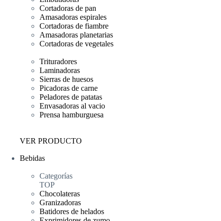
Cortadoras de pan
Amasadoras espirales
Cortadoras de fiambre
Amasadoras planetarias
Cortadoras de vegetales
Trituradores
Laminadoras
Sierras de huesos
Picadoras de carne
Peladores de patatas
Envasadoras al vacio
Prensa hamburguesa
VER PRODUCTO
Bebidas
Categorías
TOP
Chocolateras
Granizadoras
Batidores de helados
Exprimidores de zumo