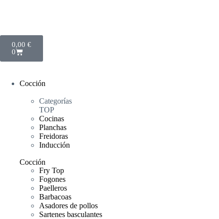
0,00
€
0
Cocción
Categorías
TOP
Cocinas
Planchas
Freidoras
Inducción
Cocción
Fry Top
Fogones
Paelleros
Barbacoas
Asadores de pollos
Sartenes basculantes