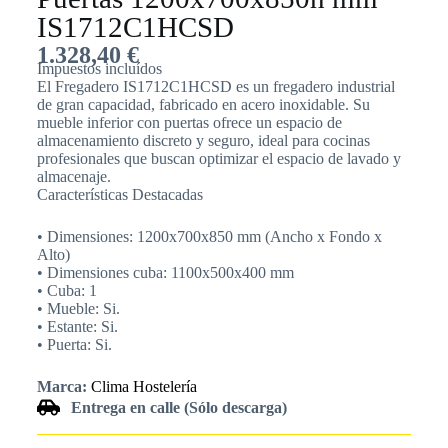
IS1712C1HCSD
1.328,40
€
Impuestos incluídos
El Fregadero IS1712C1HCSD es un fregadero industrial
de gran capacidad, fabricado en acero inoxidable. Su
mueble inferior con puertas ofrece un espacio de
almacenamiento discreto y seguro, ideal para cocinas
profesionales que buscan optimizar el espacio de lavado y
almacenaje.
Características Destacadas
• Dimensiones: 1200x700x850 mm (Ancho x Fondo x
Alto)
• Dimensiones cuba: 1100x500x400 mm
• Cuba: 1
• Mueble: Si.
• Estante: Si.
• Puerta: Si.
Marca:
Clima Hostelería
Entrega en calle (Sólo descarga)