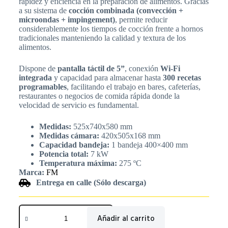
rapidez y eficiencia en la preparación de alimentos. Gracias
a su sistema de
cocción combinada (convección +
microondas + impingement)
, permite reducir
considerablemente los tiempos de cocción frente a hornos
tradicionales manteniendo la calidad y textura de los
alimentos.
Dispone de
pantalla táctil de 5”
, conexión
Wi-Fi
integrada
y capacidad para almacenar hasta
300 recetas
programables
, facilitando el trabajo en bares, cafeterías,
restaurantes o negocios de comida rápida donde la
velocidad de servicio es fundamental.
Medidas:
525x740x580 mm
Medidas cámara:
420x505x168 mm
Capacidad bandeja:
1 bandeja 400×400 mm
Potencia total:
7 kW
Temperatura máxima:
275 ºC
Marca:
FM
Entrega en calle (Sólo descarga)
Añadir al carrito