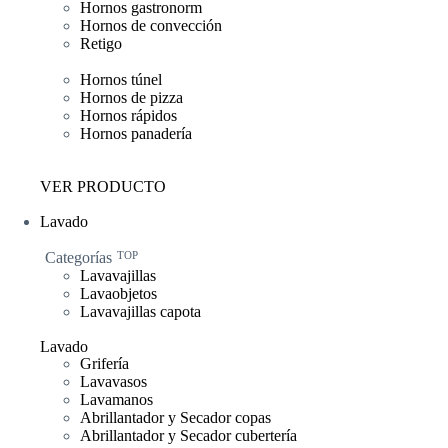
Hornos gastronorm
Hornos de convección
Retigo
Hornos túnel
Hornos de pizza
Hornos rápidos
Hornos panadería
VER PRODUCTO
Lavado
Categorías
TOP
Lavavajillas
Lavaobjetos
Lavavajillas capota
Lavado
Grifería
Lavavasos
Lavamanos
Abrillantador y Secador copas
Abrillantador y Secador cubertería