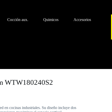
Cocción aux.
Quimicos
Accesorios
icos
Accesorios
h mm WTW180240S2
ed en cocinas industriales. Su diseño incluye dos