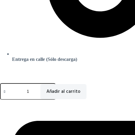
Entrega en calle (Sólo descarga)
Mesa
de
Añadir al carrito
Trabajo
Acero
inoxidable
Mural
Con
2
Estante
2400x800x850h