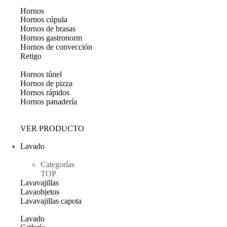
Hornos
Hornos cúpula
Hornos de brasas
Hornos gastronorm
Hornos de convección
Retigo
Hornos túnel
Hornos de pizza
Hornos rápidos
Hornos panadería
VER PRODUCTO
Lavado
Categorías
TOP
Lavavajillas
Lavaobjetos
Lavavajillas capota
Lavado