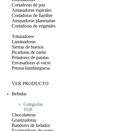
Cortadoras de pan
Amasadoras espirales
Cortadoras de fiambre
Amasadoras planetarias
Cortadoras de vegetales
Trituradores
Laminadoras
Sierras de huesos
Picadoras de carne
Peladores de patatas
Envasadoras al vacio
Prensa hamburguesa
VER PRODUCTO
Bebidas
Categorías
TOP
Chocolateras
Granizadoras
Batidores de helados
Exprimidores de zumo