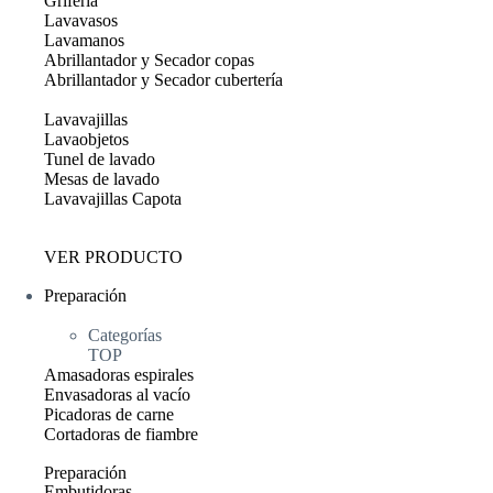
Grifería
Lavavasos
Lavamanos
Abrillantador y Secador copas
Abrillantador y Secador cubertería
Lavavajillas
Lavaobjetos
Tunel de lavado
Mesas de lavado
Lavavajillas Capota
VER PRODUCTO
Preparación
Categorías
TOP
Amasadoras espirales
Envasadoras al vacío
Picadoras de carne
Cortadoras de fiambre
Preparación
Embutidoras