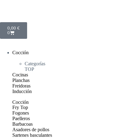
0,00
€
0
Cocción
Categorías
TOP
Cocinas
Planchas
Freidoras
Inducción
Cocción
Fry Top
Fogones
Paelleros
Barbacoas
Asadores de pollos
Sartenes basculantes