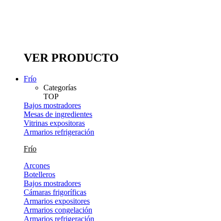
VER PRODUCTO
Frío
Categorías
TOP
Bajos mostradores
Mesas de ingredientes
Vitrinas expositoras
Armarios refrigeración
Frío
Arcones
Botelleros
Bajos mostradores
Cámaras frigoríficas
Armarios expositores
Armarios congelación
Armarios refrigeración