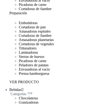
Envasadoras al vacío
Picadoras de carne
Cortadoras de fiambre
Preparación
Embutidoras
Cortadoras de pan
Amasadoras espirales
Cortadoras de fiambre
Amasadoras planetarias
Cortadoras de vegetales
Trituradores
Laminadoras
Sierras de huesos
Picadoras de carne
Peladores de patatas
Envasadoras al vacio
Prensa hamburguesa
VER PRODUCTO
Bebidas
Categorías
TOP
Chocolateras
Granizadoras