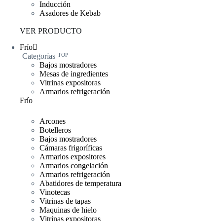
Inducción
Asadores de Kebab
VER PRODUCTO
Frío
Categorías
TOP
Bajos mostradores
Mesas de ingredientes
Vitrinas expositoras
Armarios refrigeración
Frío
Arcones
Botelleros
Bajos mostradores
Cámaras frigoríficas
Armarios expositores
Armarios congelación
Armarios refrigeración
Abatidores de temperatura
Vinotecas
Vitrinas de tapas
Maquinas de hielo
Vitrinas expositoras