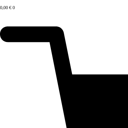
Saltar
al
0,00
€
0
contenido