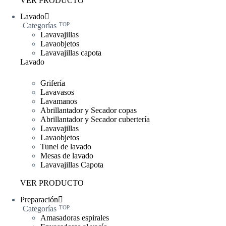
VER PRODUCTO
Lavado
Categorías
TOP
Lavavajillas
Lavaobjetos
Lavavajillas capota
Lavado
Grifería
Lavavasos
Lavamanos
Abrillantador y Secador copas
Abrillantador y Secador cubertería
Lavavajillas
Lavaobjetos
Tunel de lavado
Mesas de lavado
Lavavajillas Capota
VER PRODUCTO
Preparación
Categorías
TOP
Amasadoras espirales