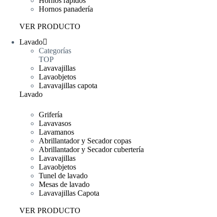
Hornos rápidos
Hornos panadería
VER PRODUCTO
Lavado
Categorías
TOP
Lavavajillas
Lavaobjetos
Lavavajillas capota
Lavado
Grifería
Lavavasos
Lavamanos
Abrillantador y Secador copas
Abrillantador y Secador cubertería
Lavavajillas
Lavaobjetos
Tunel de lavado
Mesas de lavado
Lavavajillas Capota
VER PRODUCTO