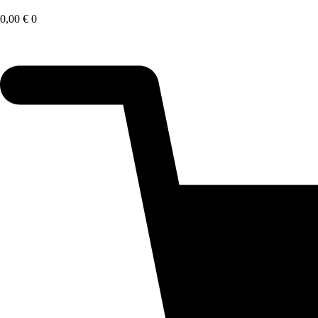
Saltar
al
0,00
€
0
contenido