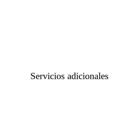
Contacta con nosotros
Visita nuestra tienda y encuentra lo que
necesitas
Rellena el formulario
Servicios adicionales