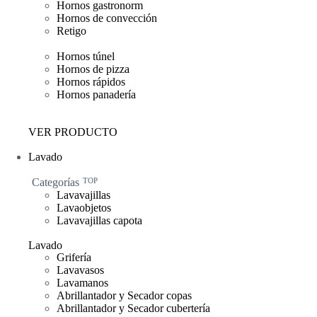
Hornos gastronorm
Hornos de convección
Retigo
Hornos túnel
Hornos de pizza
Hornos rápidos
Hornos panadería
VER PRODUCTO
Lavado
Categorías
TOP
Lavavajillas
Lavaobjetos
Lavavajillas capota
Lavado
Grifería
Lavavasos
Lavamanos
Abrillantador y Secador copas
Abrillantador y Secador cubertería