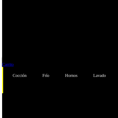
Carrito
Cocción
Frío
Hornos
Lavado
Cocción
Frío
Hornos
Lavado
Preparación