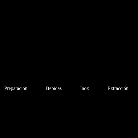
Preparación
Bebidas
Inox
Extracción
Bebidas
Inox
Extracción
Cocción aux.
Qu