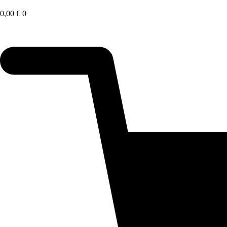
Saltar
al
0,00
€
0
contenido