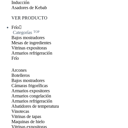
Inducción
Asadores de Kebab
VER PRODUCTO
Frío
Categorías
TOP
Bajos mostradores
Mesas de ingredientes
Vitrinas expositoras
Armarios refrigeración
Frío
Arcones
Botelleros
Bajos mostradores
Cámaras frigoríficas
Armarios expositores
Armarios congelación
Armarios refrigeración
Abatidores de temperatura
Vinotecas
Vitrinas de tapas
Maquinas de hielo
Vitrinas expositoras