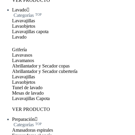
VER PRODUCTO
Lavado
Categorías
TOP
Lavavajillas
Lavaobjetos
Lavavajillas capota
Lavado
Grifería
Lavavasos
Lavamanos
Abrillantador y Secador copas
Abrillantador y Secador cubertería
Lavavajillas
Lavaobjetos
Tunel de lavado
Mesas de lavado
Lavavajillas Capota
VER PRODUCTO
Preparación
Categorías
TOP
Amasadoras espirales