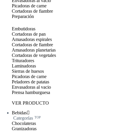
Envasadoras al vacío
Picadoras de carne
Cortadoras de fiambre
Preparación
Embutidoras
Cortadoras de pan
Amasadoras espirales
Cortadoras de fiambre
Amasadoras planetarias
Cortadoras de vegetales
Trituradores
Laminadoras
Sierras de huesos
Picadoras de carne
Peladores de patatas
Envasadoras al vacio
Prensa hamburguesa
VER PRODUCTO
Bebidas
Categorías
TOP
Chocolateras
Granizadoras