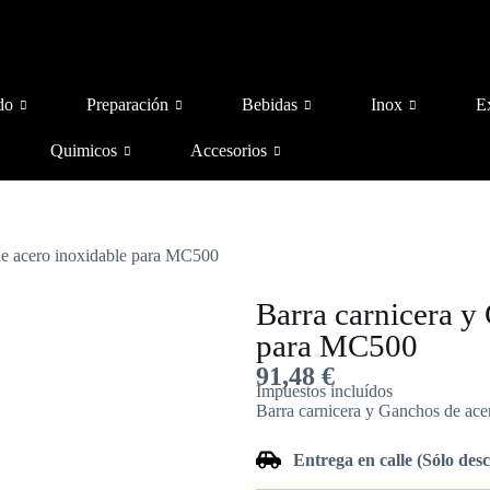
do
Preparación
Bebidas
Inox
E
Quimicos
Accesorios
de acero inoxidable para MC500
Barra carnicera y
para MC500
91,48
€
Impuestos incluídos
Barra carnicera y Ganchos de ac
Entrega en calle (Sólo des