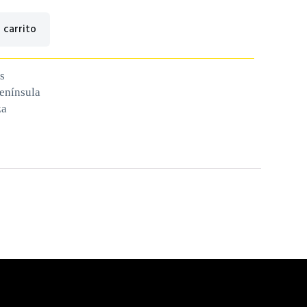
 carrito
s
península
za