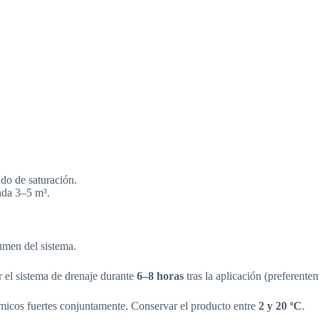
do de saturación.
ada 3–5 m³.
umen del sistema.
r el sistema de drenaje durante
6–8 horas
tras la aplicación (preferente
micos fuertes conjuntamente. Conservar el producto entre
2 y 20 ºC
.