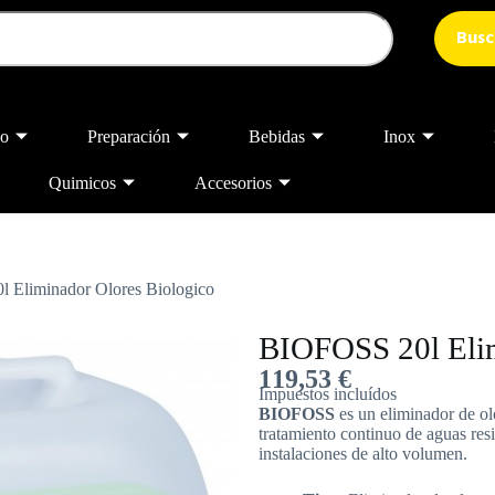
Busc
o
Preparación
Bebidas
Inox
Quimicos
Accesorios
 Eliminador Olores Biologico
BIOFOSS 20l Elim
119,53
€
Impuestos incluídos
BIOFOSS
es un eliminador de ol
tratamiento continuo de aguas resi
instalaciones de alto volumen.