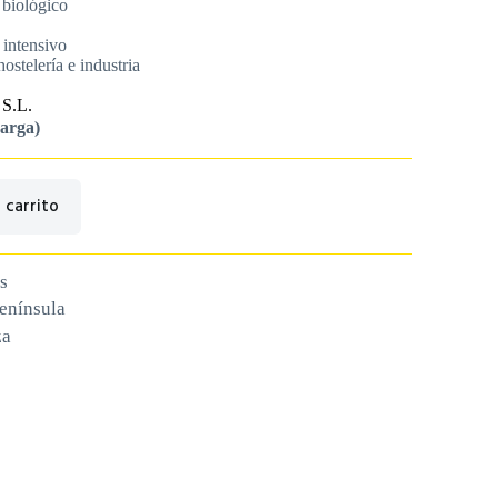
 biológico
 intensivo
ostelería e industria
S.L.
carga)
 carrito
s
península
za