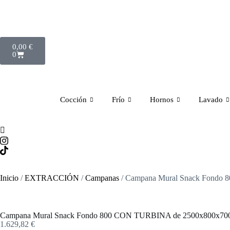
0,00
€
0
Cocción
Frío
Hornos
Lavado
Inicio
/
EXTRACCIÓN
/
Campanas
/ Campana Mural Snack Fond
Campana Mural Snack Fondo 800 CON TURBINA de 2500x800x
1.629,82
€