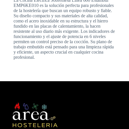
La Cocina Eléctrica Sobremesa Línea 600 Estambul
EMP6KE010 es la solución perfecta para profesionales
de la hostelería que buscan un equipo robusto y fiable.
Su diseño compacto y sus materiales de alta calidad,
como el acero inoxidable en su estructura y el hierro
fundido en las placas de calentamiento, la hacen
resistente al uso diario más exigente. Los indicadores de
funcionamiento y el ajuste de potencia en 6 niveles
permiten un control preciso de la cocción. Su plano de
trabajo embutido está pensado para una limpieza rápida
y eficiente, un aspecto crucial en cualquier cocina
profesional.