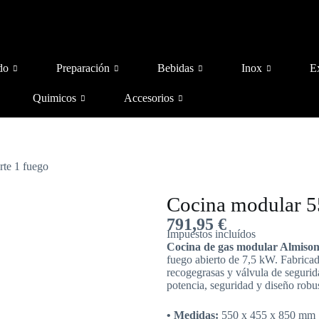
do
Preparación
Bebidas
Inox
E
Quimicos
Accesorios
rte 1 fuego
Cocina modular 5
791,95
€
Impuestos incluídos
Cocina de gas modular Almiso
fuego abierto de 7,5 kW. Fabricad
recogegrasas y válvula de segurid
potencia, seguridad y diseño robu
• Medidas:
550 x 455 x 850 mm