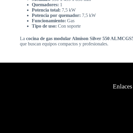
Quemadores:
1
Potencia total:
7,5 kW
Potencia por quemador:
7,5 kW
Funcionamiento:
Gas
Tipo de uso:
Con soporte
La
cocina de gas modular Almison Silver 550 ALMCGS
que buscan equipos compactos y profesionales.
Enlaces 