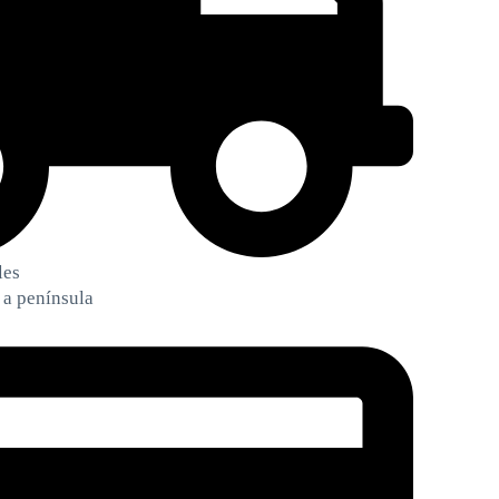
les
 a península