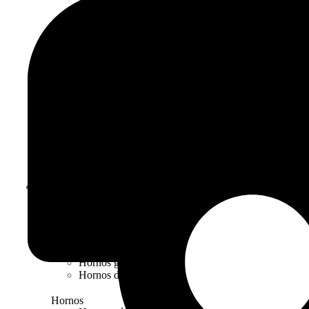
Armarios refrigeración
Abatidores de temperatura
Vinotecas
Vitrinas de tapas
Maquinas de hielo
Vitrinas expositoras
Madurador de carnes
Mesas de ingredientes
Vitrinas de ingredientes
VER PRODUCTO
Hornos
Categorías
TOP
Hornos de pizza
Hornos de brasas
Hornos gastronorm
Hornos de convección
Hornos