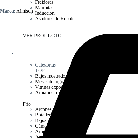
Freidoras
Marmitas
Marca:
Almison
Inducción
Asadores de Kebab
VER PRODUCTO
Frío
Categorías
TOP
Bajos mostradores
Mesas de ingredientes
Vitrinas expositoras
Armarios refrigeración
Frío
Arcones
Botelleros
Bajos mostradores
Cámaras frigoríficas
Armarios expositores
Armarios congelación