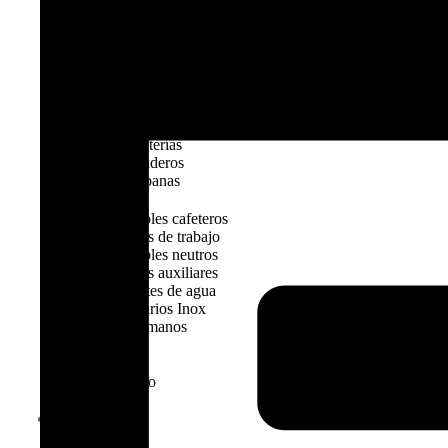
Lavamanos
Fregaderos
Mesas de trabajo
Inox
Cubeta Gastronorm
Carros de bandejas
Carros de servicio
Estanterías
Fregaderos
Campanas
Muebles cafeteros
Mesas de trabajo
Muebles neutros
Mesas auxiliares
Fuentes de agua
Armarios Inox
Lavamanos
Ver producto
Extracción