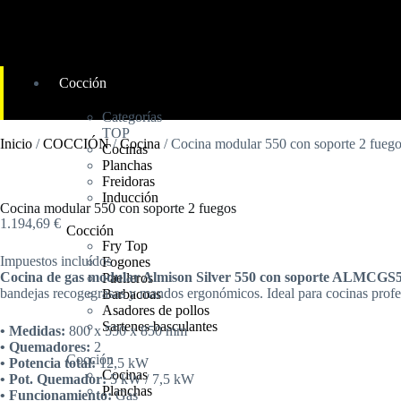
Cocción
Categorías
TOP
Inicio
/
COCCIÓN
/
Cocina
/ Cocina modular 550 con soporte 2 fueg
Cocinas
Planchas
Freidoras
Inducción
Cocina modular 550 con soporte 2 fuegos
1.194,69
€
Cocción
Fry Top
Impuestos incluídos
Fogones
Cocina de gas modular Almison Silver 550 con soporte ALMCGS
Paelleros
bandejas recogegrasas y mandos ergonómicos. Ideal para cocinas profesi
Barbacoas
Asadores de pollos
Sartenes basculantes
• Medidas:
800 x 550 x 850 mm
• Quemadores:
2
Cocción
• Potencia total:
12,5 kW
Cocinas
• Pot. Quemador:
5 kW / 7,5 kW
Planchas
• Funcionamiento:
Gas