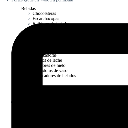
Bebidas
Chocolateras
Escarchacopas
Batidores de helados
Exprimidores de zumo
Dispensadores de bebidas
Dispensadores de bebidas calientes
Horchateras
Granizadoras
Termos de leche
Picadores de hielo
Licuadoras de vaso
Fabricadores de helados
VER PRODUCTO
Inox
Categorías
TOP
Campanas