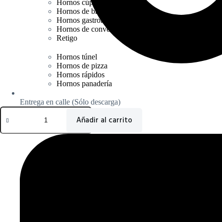
Hornos cúpula
Hornos de brasas
Hornos gastronorm
Hornos de convección
Retigo
Hornos túnel
Hornos de pizza
Hornos rápidos
Hornos panadería
Entrega en calle (Sólo descarga)
VER PRODUCTO
Añadir al carrito
Lavado
Categorías
TOP
Lavavajillas
Lavaobjetos
Lavavajillas capota
Lavado
Grifería
Lavavasos