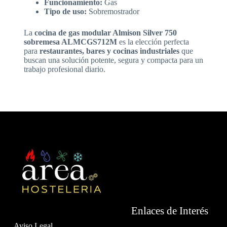
Funcionamiento:
Gas
Tipo de uso:
Sobremostrador
La
cocina de gas modular Almison Silver 750
sobremesa ALMCGS712M
es la elección perfecta
para
restaurantes, bares y cocinas industriales
que
buscan una solución potente, segura y compacta para un
trabajo profesional diario.
Enlaces de Interés
Aviso Legal