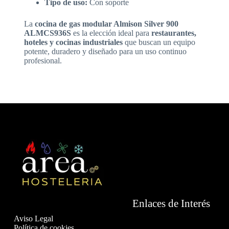
Tipo de uso:
Con soporte
La
cocina de gas modular Almison Silver 900
ALMCS936S
es la elección ideal para
restaurantes,
hoteles y cocinas industriales
que buscan un equipo
potente, duradero y diseñado para un uso continuo
profesional.
Enlaces de Interés
Aviso Legal
Política de cookies