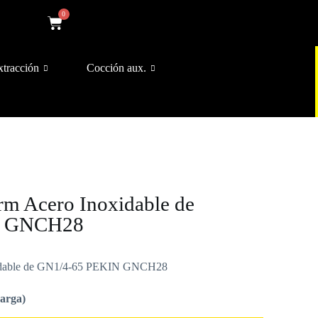
0
xtracción
Cocción aux.
rm Acero Inoxidable de
N GNCH28
xidable de GN1/4-65 PEKIN GNCH28
carga)