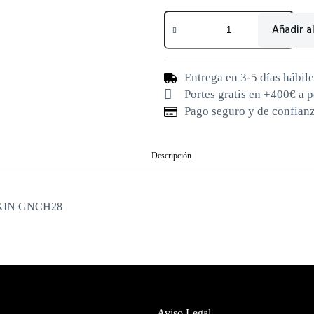
Añadir al
Entrega en 3-5 días hábile
Portes gratis en +400€ a 
Pago seguro y de confian
Descripción
PEKIN GNCH28
Aviso Legal