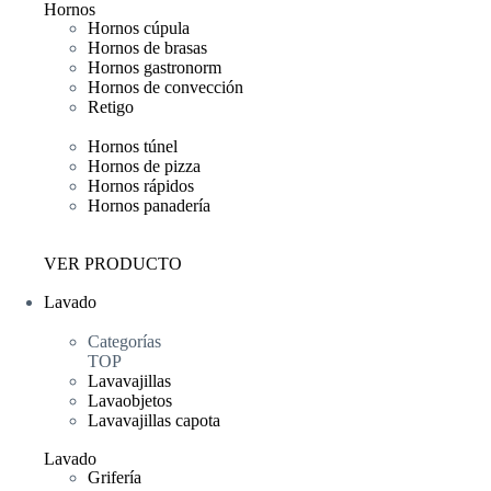
Hornos
Hornos cúpula
Hornos de brasas
Hornos gastronorm
Hornos de convección
Retigo
Hornos túnel
Hornos de pizza
Hornos rápidos
Hornos panadería
VER PRODUCTO
Lavado
Categorías
TOP
Lavavajillas
Lavaobjetos
Lavavajillas capota
Lavado
Grifería