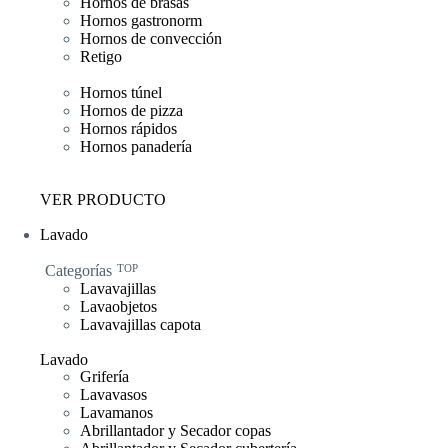
Hornos de brasas
Hornos gastronorm
Hornos de convección
Retigo
Hornos túnel
Hornos de pizza
Hornos rápidos
Hornos panadería
VER PRODUCTO
Lavado
Categorías
TOP
Lavavajillas
Lavaobjetos
Lavavajillas capota
Lavado
Grifería
Lavavasos
Lavamanos
Abrillantador y Secador copas