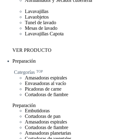
Abrillantador y Secador cubertería
Lavavajillas
Lavaobjetos
Tunel de lavado
Mesas de lavado
Lavavajillas Capota
VER PRODUCTO
Preparación
Categorías
TOP
Amasadoras espirales
Envasadoras al vacío
Picadoras de carne
Cortadoras de fiambre
Preparación
Embutidoras
Cortadoras de pan
Amasadoras espirales
Cortadoras de fiambre
Amasadoras planetarias
Cortadoras de vegetales