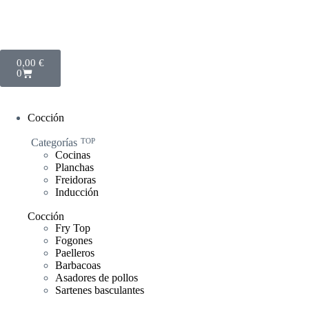
0,00
€
0
Cocción
Categorías
TOP
Cocinas
Planchas
Freidoras
Inducción
Cocción
Fry Top
Fogones
Paelleros
Barbacoas
Asadores de pollos
Sartenes basculantes