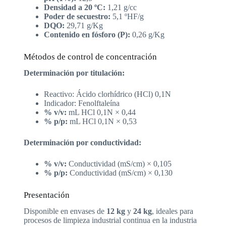
Densidad a 20 ºC:
1,21 g/cc
Poder de secuestro:
5,1 ºHF/g
DQO:
29,71 g/Kg
Contenido en fósforo (P):
0,26 g/Kg
Métodos de control de concentración
Determinación por titulación:
Reactivo: Ácido clorhídrico (HCl) 0,1N
Indicador: Fenolftaleína
% v/v:
mL HCl 0,1N × 0,44
% p/p:
mL HCl 0,1N × 0,53
Determinación por conductividad:
% v/v:
Conductividad (mS/cm) × 0,105
% p/p:
Conductividad (mS/cm) × 0,130
Presentación
Disponible en envases de
12 kg
y
24 kg
, ideales para
procesos de limpieza industrial continua en la industria