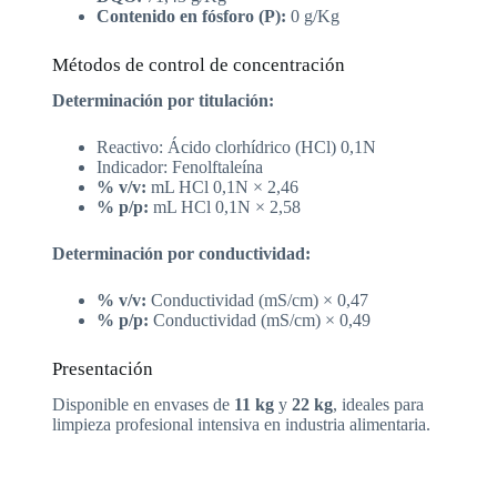
Contenido en fósforo (P):
0 g/Kg
Métodos de control de concentración
Determinación por titulación:
Reactivo: Ácido clorhídrico (HCl) 0,1N
Indicador: Fenolftaleína
% v/v:
mL HCl 0,1N × 2,46
% p/p:
mL HCl 0,1N × 2,58
Determinación por conductividad:
% v/v:
Conductividad (mS/cm) × 0,47
% p/p:
Conductividad (mS/cm) × 0,49
Presentación
Disponible en envases de
11 kg
y
22 kg
, ideales para
limpieza profesional intensiva en industria alimentaria.