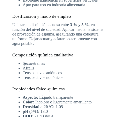
Excelente adherencia en superficies verticales
Apto para uso en industria alimentaria
Dosificación y modo de empleo
Utilizar en disolución acuosa entre
3 % y 5 %
, en
función del nivel de suciedad. Aplicar mediante sistema
de proyección de espuma, asegurando una cobertura
uniforme. Dejar actuar y aclarar posteriormente con
agua potable.
Composición química cualitativa
Secuestrantes
Álcalis
Tensioactivos aniónicos
Tensioactivos no iónicos
Propiedades físico-químicas
Aspecto:
Líquido transparente
Color:
Incoloro o ligeramente amarillento
Densidad a 20 ºC:
1,05
pH (5%):
13,0
DQO:
71,43 g/Kg