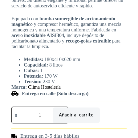
buffets. Su diseño elegante y funcional permite ofrecer un
servicio de autoservicio eficiente y rápido.
Equipada con
bomba sumergible de accionamiento
magnético
y compresor hermético, garantiza una mezcla
homogénea y una temperatura uniforme. Fabricada en
acero inoxidable AISI304
, incluye depósito de
policarbonato alimentario y
recoge-gotas extraíble
para
facilitar la limpieza.
Medidas:
180x410x620 mm
Capacidad:
8 litros
Cubas:
1
Potencia:
170 W
Tensión:
230 V
Marca:
Clima Hostelería
Entrega en calle (Sólo descarga)
Añadir al carrito
Entrega en 3-5 días hábiles