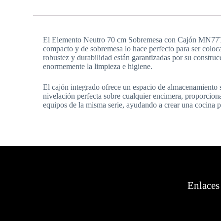
El Elemento Neutro 70 cm Sobremesa con Cajón MN77TC M
compacto y de sobremesa lo hace perfecto para ser coloca
robustez y durabilidad están garantizadas por su construc
enormemente la limpieza e higiene.
El cajón integrado ofrece un espacio de almacenamiento s
nivelación perfecta sobre cualquier encimera, proporciona
equipos de la misma serie, ayudando a crear una cocina pr
Enlaces 