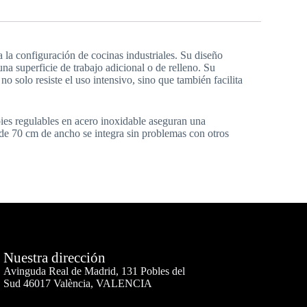
 configuración de cocinas industriales. Su diseño
a superficie de trabajo adicional o de relleno. Su
 solo resiste el uso intensivo, sino que también facilita
pies regulables en acero inoxidable aseguran una
 de 70 cm de ancho se integra sin problemas con otros
Nuestra dirección
Avinguda Real de Madrid, 131 Pobles del
Sud 46017 València, VALENCIA