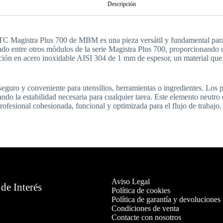
Descripción
agistra Plus 700 de MBM es una pieza versátil y fundamental para la
do entre otros módulos de la serie Magistra Plus 700, proporcionando un
ción en acero inoxidable AISI 304 de 1 mm de espesor, un material que no
eguro y conveniente para utensilios, herramientas o ingredientes. Los 
ndo la estabilidad necesaria para cualquier tarea. Este elemento neutro
ofesional cohesionada, funcional y optimizada para el flujo de trabajo.
Aviso Legal
de Interés
Política de cookies
Política de garantía y devoluciones
Condiciones de venta
Contacte con nosotros