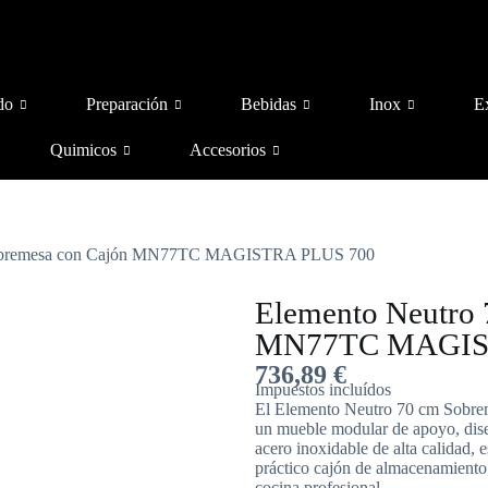
do
Preparación
Bebidas
Inox
E
Quimicos
Accesorios
Sobremesa con Cajón MN77TC MAGISTRA PLUS 700
Elemento Neutro 
MN77TC MAGIS
736,89
€
Impuestos incluídos
El Elemento Neutro 70 cm Sobr
un mueble modular de apoyo, dise
acero inoxidable de alta calidad,
práctico cajón de almacenamiento, 
cocina profesional.