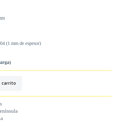
 mm
304 (1 mm de espesor)
carga)
 carrito
s
península
za