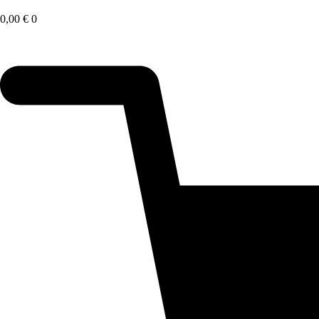
Saltar
al
0,00
€
0
contenido