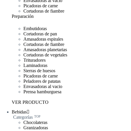
Envasadoras al vacío
Picadoras de carne
Cortadoras de fiambre
Preparación
Embutidoras
Cortadoras de pan
Amasadoras espirales
Cortadoras de fiambre
Amasadoras planetarias
Cortadoras de vegetales
Trituradores
Laminadoras
Sierras de huesos
Picadoras de carne
Peladores de patatas
Envasadoras al vacio
Prensa hamburguesa
VER PRODUCTO
Bebidas
Categorías
TOP
Chocolateras
Granizadoras