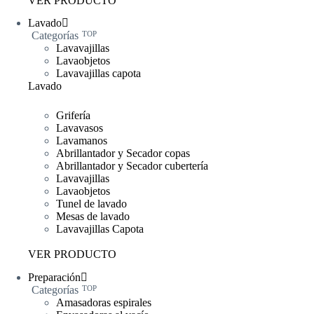
VER PRODUCTO
Lavado
Categorías
TOP
Lavavajillas
Lavaobjetos
Lavavajillas capota
Lavado
Grifería
Lavavasos
Lavamanos
Abrillantador y Secador copas
Abrillantador y Secador cubertería
Lavavajillas
Lavaobjetos
Tunel de lavado
Mesas de lavado
Lavavajillas Capota
VER PRODUCTO
Preparación
Categorías
TOP
Amasadoras espirales