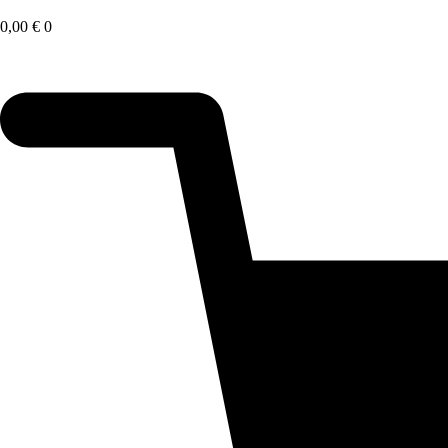
Saltar
al
0,00
€
0
contenido