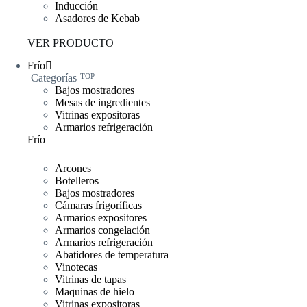
Inducción
Asadores de Kebab
VER PRODUCTO
Frío
Categorías
TOP
Bajos mostradores
Mesas de ingredientes
Vitrinas expositoras
Armarios refrigeración
Frío
Arcones
Botelleros
Bajos mostradores
Cámaras frigoríficas
Armarios expositores
Armarios congelación
Armarios refrigeración
Abatidores de temperatura
Vinotecas
Vitrinas de tapas
Maquinas de hielo
Vitrinas expositoras