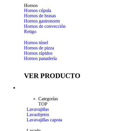
Hornos
Hornos cúpula
Hornos de brasas
Hornos gastronorm
Hornos de convección
Retigo
Hornos túnel
Hornos de pizza
Hornos rápidos
Hornos panadería
VER PRODUCTO
Lavado
Categorías
TOP
Lavavajillas
Lavaobjetos
Lavavajillas capota
Lavado