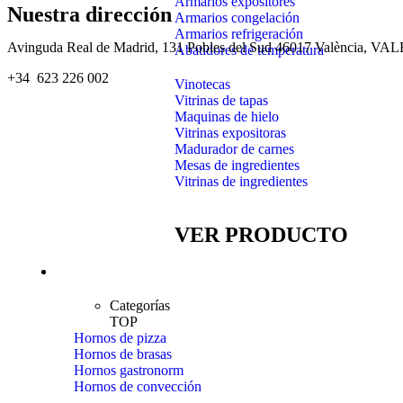
Armarios expositores
Nuestra dirección
Armarios congelación
Armarios refrigeración
Avinguda Real de Madrid, 131 Pobles del Sud 46017 València, V
Abatidores de temperatura
+34 623 226 002
Vinotecas
Vitrinas de tapas
Maquinas de hielo
Vitrinas expositoras
Madurador de carnes
Mesas de ingredientes
Vitrinas de ingredientes
VER PRODUCTO
Hornos
Categorías
TOP
Hornos de pizza
Hornos de brasas
Hornos gastronorm
Hornos de convección