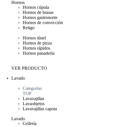
Hornos
Hornos cúpula
Hornos de brasas
Hornos gastronorm
Hornos de convección
Retigo
Hornos túnel
Hornos de pizza
Hornos rápidos
Hornos panadería
VER PRODUCTO
Lavado
Categorías
TOP
Lavavajillas
Lavaobjetos
Lavavajillas capota
Lavado
Grifería