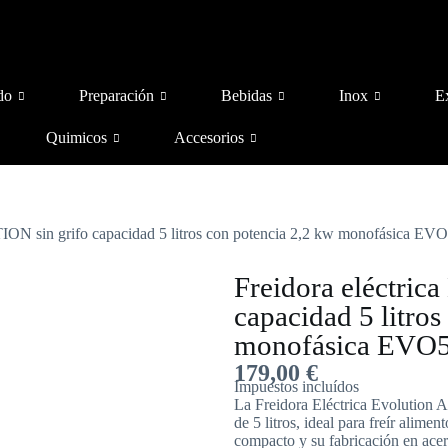
do
Preparación
Bebidas
Inox
E
Quimicos
Accesorios
ION sin grifo capacidad 5 litros con potencia 2,2 kw monofásica EV
Freidora eléctri
capacidad 5 litros
monofásica EVO
179,00
€
Impuestos incluídos
La Freidora Eléctrica Evolution
de 5 litros, ideal para freír alime
compacto y su fabricación en acer