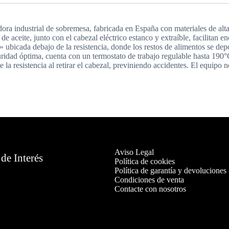
ora industrial de sobremesa, fabricada en España con materiales de alt
l de aceite, junto con el cabezal eléctrico estanco y extraíble, facilita
a» ubicada debajo de la resistencia, donde los restos de alimentos se de
uridad óptima, cuenta con un termostato de trabajo regulable hasta 190°
a resistencia al retirar el cabezal, previniendo accidentes. El equipo n
Aviso Legal
de Interés
Política de cookies
Política de garantía y devoluciones
Condiciones de venta
Contacte con nosotros