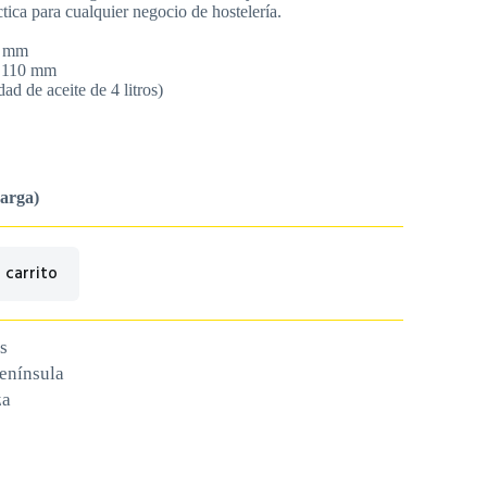
tica para cualquier negocio de hostelería.
h mm
x 110 mm
ad de aceite de 4 litros)
carga)
 carrito
s
península
za