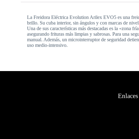
La Freidora Eléctrica Evolution Arilex EVO5 es una freid
brillo. Su cuba interior, sin ángulos y con marcas de nive
Una de sus características más destacadas es la «zona frí
asegurando frituras más limpias y sabrosas. Para una seg
manual. Además, un microinterruptor de seguridad detiene l
uso medio-intensivo.
Enlaces 