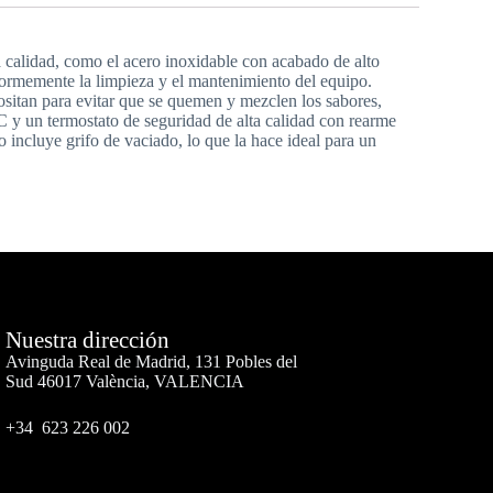
a calidad, como el acero inoxidable con acabado de alto
n enormemente la limpieza y el mantenimiento del equipo.
positan para evitar que se quemen y mezclen los sabores,
C y un termostato de seguridad de alta calidad con rearme
o incluye grifo de vaciado, lo que la hace ideal para un
Nuestra dirección
Avinguda Real de Madrid, 131 Pobles del
Sud 46017 València, VALENCIA
+34 623 226 002