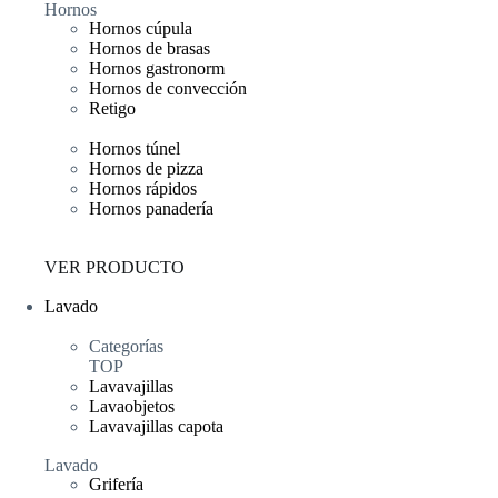
Hornos
Hornos cúpula
Hornos de brasas
Hornos gastronorm
Hornos de convección
Retigo
Hornos túnel
Hornos de pizza
Hornos rápidos
Hornos panadería
VER PRODUCTO
Lavado
Categorías
TOP
Lavavajillas
Lavaobjetos
Lavavajillas capota
Lavado
Grifería