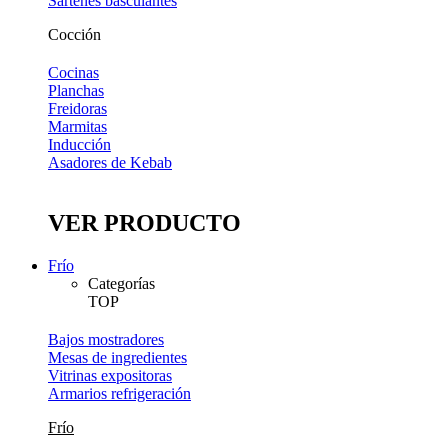
Sartenes basculantes
Cocción
Cocinas
Planchas
Freidoras
Marmitas
Inducción
Asadores de Kebab
VER PRODUCTO
Frío
Categorías
TOP
Bajos mostradores
Mesas de ingredientes
Vitrinas expositoras
Armarios refrigeración
Frío