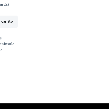
carga)
 carrito
s
península
za