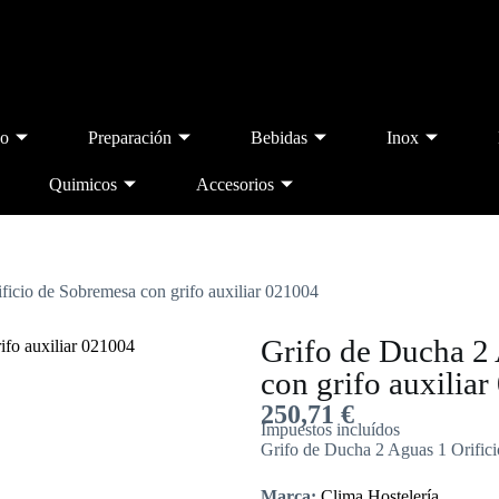
o
Preparación
Bebidas
Inox
Quimicos
Accesorios
ficio de Sobremesa con grifo auxiliar 021004
Grifo de Ducha 2 
con grifo auxilia
250,71
€
Impuestos incluídos
Grifo de Ducha 2 Aguas 1 Orifici
Marca:
Clima Hostelería