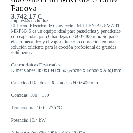
Padova
3.742,17
€
Impuestos incluídos
El Horno Eléctrico de Convección MILLENIAL SMART
MKF664S es un equipo ideal para pastelerías y panaderías,
con capacidad para 6 bandejas de 600×400 mm. Su panel
electromecánico y el vapor directo lo convierten en una
solución eficiente para la cocción profesional de grandes
volúmenes.
Características Destacadas
Dimensiones: 850x1041x850 (Ancho x Fondo x Alto) mm
Capacidad Bandejas: 6 bandejas 600×400 mm
Comidas: 108 – 180
Temperatura: 100 – 275 °C
Potencia: 10,4 kW
Alimentación: 380-400V / 3 F / 50-60Hz