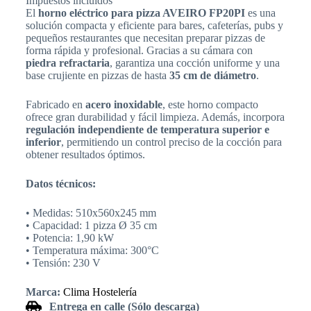
Impuestos incluídos
El
horno eléctrico para pizza AVEIRO FP20PI
es una
solución compacta y eficiente para bares, cafeterías, pubs y
pequeños restaurantes que necesitan preparar pizzas de
forma rápida y profesional. Gracias a su cámara con
piedra refractaria
, garantiza una cocción uniforme y una
base crujiente en pizzas de hasta
35 cm de diámetro
.
Fabricado en
acero inoxidable
, este horno compacto
ofrece gran durabilidad y fácil limpieza. Además, incorpora
regulación independiente de temperatura superior e
inferior
, permitiendo un control preciso de la cocción para
obtener resultados óptimos.
Datos técnicos:
• Medidas: 510x560x245 mm
• Capacidad: 1 pizza Ø 35 cm
• Potencia: 1,90 kW
• Temperatura máxima: 300°C
• Tensión: 230 V
Marca:
Clima Hostelería
Entrega en calle (Sólo descarga)