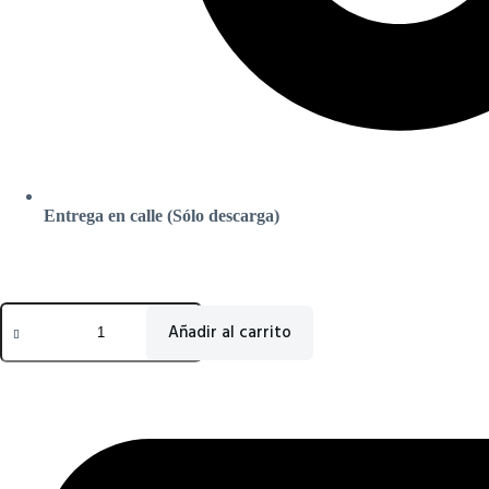
Entrega en calle (Sólo descarga)
Horno
Eléctrico
Añadir al carrito
de
Pizza
Compacto
para
2
Pizzas
38
cm