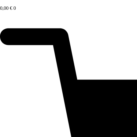
Saltar
al
0,00
€
0
contenido