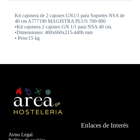
Kit cajonera de 2 cajones GN1/1 para Soportes NSA de
40 cm A777190 MAGISTRA PLUS 700-900
•Kit cajonera 2 cajones GN 1/1 para NSA 40 cm.
•Dimensiones: 400x660x215-440h mm
• Peso:15 kg
Enlaces de Interés
Aviso Legal