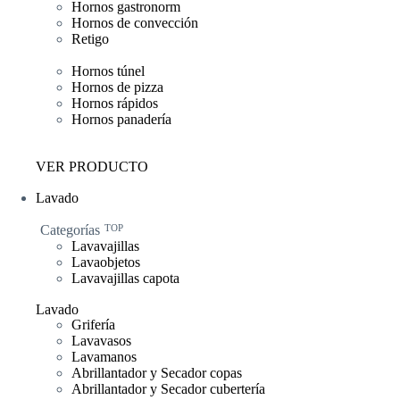
Hornos gastronorm
Hornos de convección
Retigo
Hornos túnel
Hornos de pizza
Hornos rápidos
Hornos panadería
VER PRODUCTO
Lavado
Categorías
TOP
Lavavajillas
Lavaobjetos
Lavavajillas capota
Lavado
Grifería
Lavavasos
Lavamanos
Abrillantador y Secador copas
Abrillantador y Secador cubertería