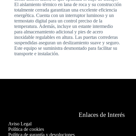
El aislamiento térmico en lana de roca y su construcción
totalmente cerrada garantizan una excelente eficiencia
energética. Cuenta con un interruptor luminoso y un
termostato digital para un control preciso de la
temperatura. Además, incluye un estante intermedio
para almacenamiento adicional y pies de acero
inoxidable regulables en altura. Las puertas correderas
suspendidas aseguran un deslizamiento suave y seguro.
Este equipo se suministra desmontado para facilitar su
transporte e instalación.
Enlaces de Interés
Aviso Legal
Política de cookies
Política de garantía y devoluciones