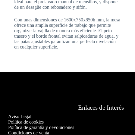
ideal para el prelavado manual de utensilios, y dispone
de un desagüe con rebosadero y sifón.
Con unas dimensiones de 1600x750x850h mm, la mesa
ofrece una amplia superficie de trabajo que permite
organizar la vajilla de manera más eficiente. El peto
trasero y el borde frontal evitan salpicaduras de agua, y
las patas ajustables garantizan una perfecta nivelación
en cualquier superficie.
Enlaces de Interés
Aviso Legal
Política de cookies
Política de garantía y devoluciones
Condiciones de venta